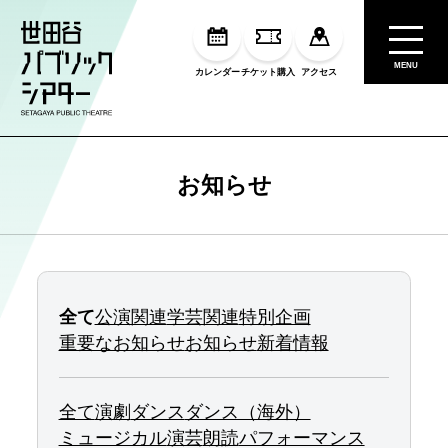
MENU
カレンダー
チケット購入
アクセス
お知らせ
全て
公演関連
学芸関連
特別企画
重要なお知らせ
お知らせ
新着情報
全て
演劇
ダンス
ダンス（海外）
ミュージカル
演芸
朗読
パフォーマンス