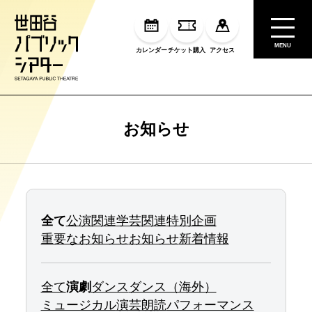
MENU
カレンダー
チケット購入
アクセス
お知らせ
全て
公演関連
学芸関連
特別企画
重要なお知らせ
お知らせ
新着情報
全て
演劇
ダンス
ダンス（海外）
ミュージカル
演芸
朗読
パフォーマンス