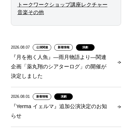
トーク
ワークショップ
講座
レクチャー
音楽
その他
2026.08.07
公演関連
新着情報
演劇
『月を抱く人魚』―雨月物語より―関連
企画「薬丸翔のシアターログ」の開催が
決定しました
2026.08.01
新着情報
演劇
『Yerma イェルマ』追加公演決定のお知
らせ