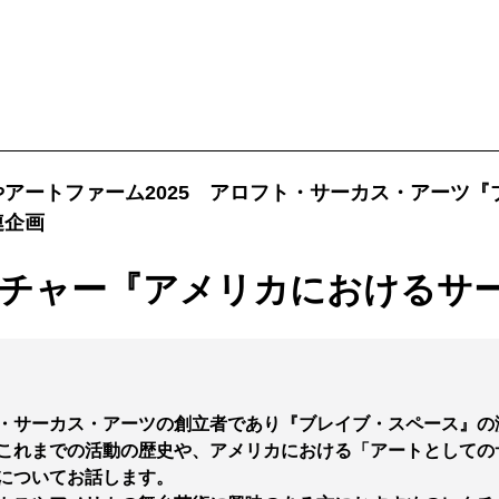
ービス
購入方法・会員制度
やアートファーム2025 アロフト・サーカス・アーツ『
連企画
法
ス
チャー『アメリカにおけるサ
ンアップ
ムカレンダー
ックシアター概要
ケット
ー
ムアーカイブ
ム概要
拶
ター
・サーカス・アーツの創立者であり『ブレイブ・スペース』の
情報
止について
これまでの活動の歴史や、アメリカにおける「アートとしての
についてお話します。
ブ