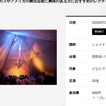
カスやアメリカの舞台芸術に興味のある方におすすめのレクチ
み
ンチケット会員
日程
2025/07
受付終了
4)
講師
シェイナ
会場
世田谷パ
対象
どなたで
定員
20名
参加費
500円
＊『ブレ