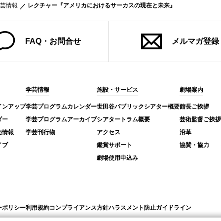
芸情報
レクチャー『アメリカにおけるサーカスの現在と未来』
FAQ・お問合せ
メルマガ登録
学芸情報
施設・サービス
劇場案内
インアップ
学芸プログラムカレンダー
世田谷パブリックシアター概要
館長ご挨拶
ダー
学芸プログラムアーカイブ
シアタートラム概要
芸術監督ご挨拶
売情報
学芸刊行物
アクセス
沿革
イブ
鑑賞サポート
協賛・協力
劇場使用申込み
ーポリシー
利用規約
コンプライアンス方針
ハラスメント防止ガイドライン