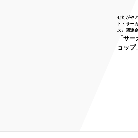
せたがやア
ト・サー
ス』関連
「サー
ョップ