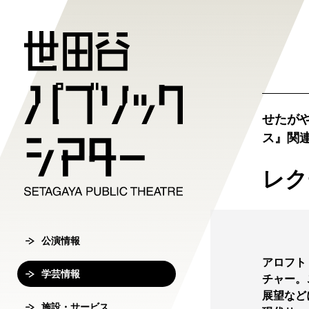
公演情報
学芸情報
施設・サ
劇場案内
チケット
せたが
ス』関
チケット購入方
公演情報
学芸情報
施設・サービ
劇場案内
レク
主催公演ライ
学芸プログラ
世田谷パブリ
館長ご挨拶
オンラインチ
公演カレンダ
学芸プログラ
シアタートラ
芸術監督ご挨
公演情報
チケットセン
アロフト
チケット発売
学芸刊行物
アクセス
沿革
学芸情報
転売行為の禁
チャー。
展望など
公演アーカイ
鑑賞サポート
協賛・協力
施設・サービス