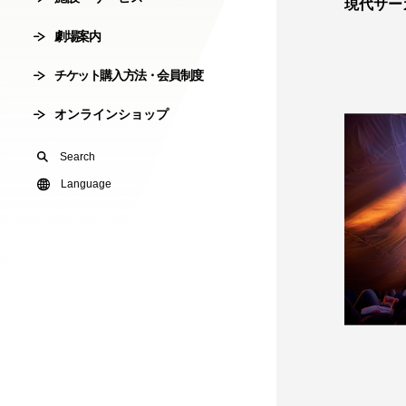
現代サー
会員制度
劇場案内
劇場使用申込
チケット購入方法・会員制度
有料オンライ
オンラインショップ
U24(アンダー2
Search
友の会
Language