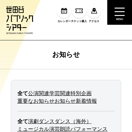
MENU
カレンダー
チケット購入
アクセス
お知らせ
全て
公演関連
学芸関連
特別企画
重要なお知らせ
お知らせ
新着情報
全て
演劇
ダンス
ダンス（海外）
ミュージカル
演芸
朗読
パフォーマンス