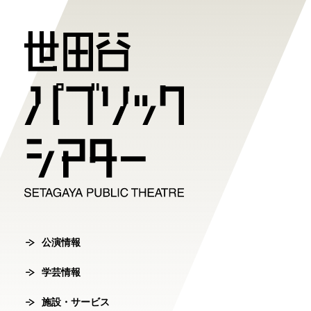
公演情報
学芸情報
施設・サ
劇場案内
チケット
チケット購入方
公演情報
学芸情報
施設・サービ
劇場案内
主催公演ライ
学芸プログラ
世田谷パブリ
館長ご挨拶
オンラインチ
公演カレンダ
学芸プログラ
シアタートラ
芸術監督ご挨
公演情報
チケットセン
学芸情報
チケット発売
学芸刊行物
アクセス
沿革
転売行為の禁
施設・サービス
公演アーカイ
鑑賞サポート
協賛・協力