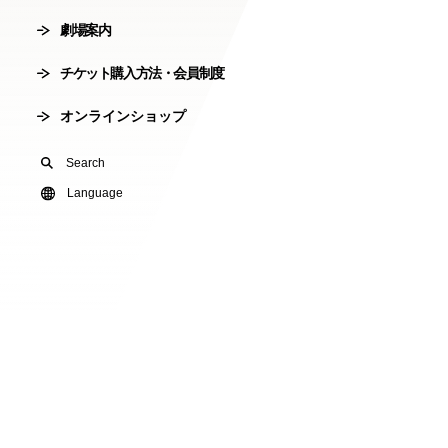
劇場案内
会員制度
劇場使用申込
チケット購入方法・会員制度
有料オンライ
オンラインショップ
U24(アンダー2
Search
友の会
Language