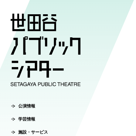
公演情報
学芸情報
施設・サ
劇場案内
チケット
チケット購入方
公演情報
学芸情報
施設・サービ
劇場案内
主催公演ライ
学芸プログラ
世田谷パブリ
館長ご挨拶
オンラインチ
公演カレンダ
学芸プログラ
シアタートラ
芸術監督ご挨
公演情報
チケットセン
学芸情報
チケット発売
学芸刊行物
アクセス
沿革
転売行為の禁
施設・サービス
公演アーカイ
鑑賞サポート
協賛・協力