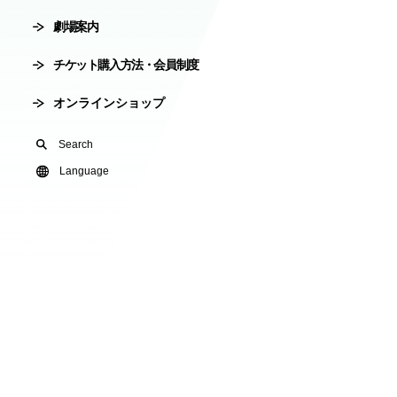
劇場案内
会員制度
劇場使用申込
チケット購入方法・会員制度
有料オンライ
オンラインショップ
U24(アンダー2
Search
友の会
Language