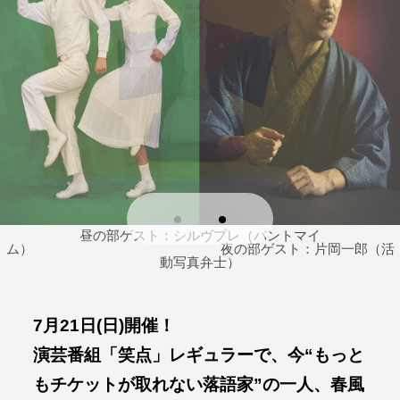
昼の部ゲスト：シルヴプレ（パントマイ
昼の部ゲスト：シルヴプレ（パントマイ
昼の部ゲスト：シルヴプレ（パントマイ
ム） 夜の部ゲスト：片岡一郎（活
ム） 夜の部ゲスト：片岡一郎（活
ム） 夜の部ゲスト：片岡一郎（活
動写真弁士）
動写真弁士）
動写真弁士）
7月21日(日)開催！
演芸番組「笑点」レギュラーで、今“もっと
もチケットが取れない落語家”の一人、春風