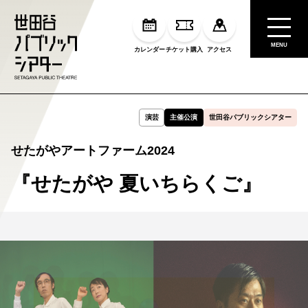
MENU
カレンダー
チケット購入
アクセス
演芸
主催公演
世田谷パブリックシアター
せたがやアートファーム2024
『せたがや 夏いちらくご』