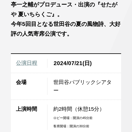
亭一之輔がプロデュース・出演の『せたが
や 夏いちらくご』。
今年5回目となる世田谷の夏の風物詩、大好
評の人気寄席公演です。
公演日程
2024/07/21(日)
会場
世田谷パブリックシアタ
ー
上演時間
約2時間（休憩15分）
ロビー開場：開演の45分前
客席開場：開演の30分前