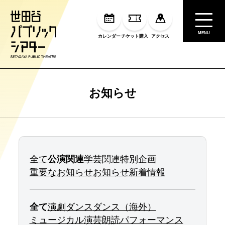
MENU
カレンダー
チケット購入
アクセス
お知らせ
全て
公演関連
学芸関連
特別企画
重要なお知らせ
お知らせ
新着情報
全て
演劇
ダンス
ダンス（海外）
ミュージカル
演芸
朗読
パフォーマンス