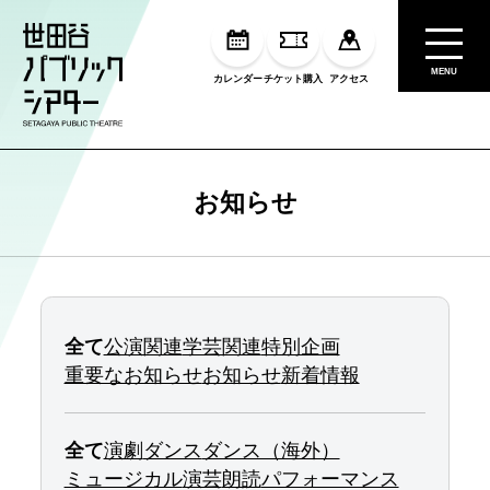
MENU
カレンダー
チケット購入
アクセス
お知らせ
全て
公演関連
学芸関連
特別企画
重要なお知らせ
お知らせ
新着情報
全て
演劇
ダンス
ダンス（海外）
ミュージカル
演芸
朗読
パフォーマンス