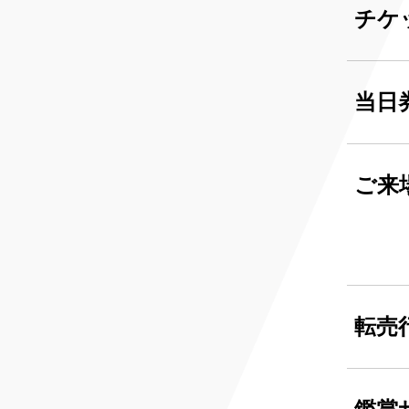
チケ
当日
ご来
転売