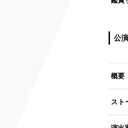
鑑賞
公
概要
スト
演出