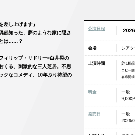
を差し上げます」
公演日程
2026
偶然知った、夢のような家に隠さ
とは……？
会場
シアタ
フィリップ・リドリー×白井晃の
上演時間
約1時
おくる、刺激的な三人芝居。不思
ロビー開
ックなコメディ、10年ぶり待望の
客席開場
料金
一般：
9,00
発売日
一般：
2026/0