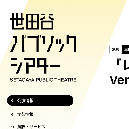
公演情報
学芸情報
施設・サ
劇場案内
チケット
演劇
主
『
チケット購入方
公演情報
学芸情報
施設・サービ
劇場案内
Ve
主催公演ライ
学芸プログラ
世田谷パブリ
館長ご挨拶
オンラインチ
公演カレンダ
学芸プログラ
シアタートラ
芸術監督ご挨
公演情報
チケットセン
チケット発売
学芸刊行物
アクセス
沿革
学芸情報
転売行為の禁
施設・サービス
公演アーカイ
鑑賞サポート
協賛・協力