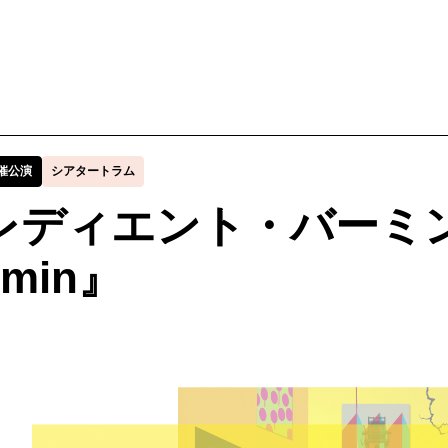
ービス
購入方法・会員制度
催公演
シアタートラム
レディエント・バーミン R
法
ス
rmin』
ンアップ
ムカレンダー
ックシアター概要
ケット
ー
ムアーカイブ
ム概要
拶
ター
情報
止について
ブ