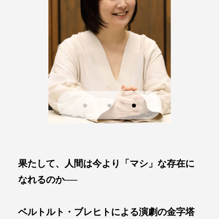
撮影：皆川聡
撮影：皆川聡
撮影：皆川聡
撮影：皆川聡
撮影：皆川聡
果たして、人間は今より「マシ」な存在に
なれるのか──
ベルトルト・ブレヒトによる演劇の金字塔