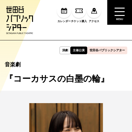
MENU
カレンダー
チケット購入
アクセス
演劇
主催公演
世田谷パブリックシアター
音楽劇
『コーカサスの白墨の輪』