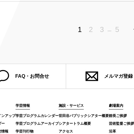
1
2
3
5
…
FAQ・お問合せ
メルマガ登録
学芸情報
施設・サービス
劇場案内
インアップ
学芸プログラムカレンダー
世田谷パブリックシアター概要
館長ご挨拶
ダー
学芸プログラムアーカイブ
シアタートラム概要
芸術監督ご挨拶
売情報
学芸刊行物
アクセス
沿革