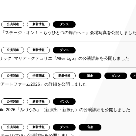
み
公演関連
新着情報
ダンス
ンチケット会員
ンス『ステージ・オン！－もうひとつの舞台へ－』会場写真を公開しまし
4)
公演関連
新着情報
ダンス
リック=マリア・クテュリエ『Alter Ego』の公演詳細を公開しました
公演関連
学芸関連
新着情報
演劇
ダンス
アートファーム2026」の詳細を公開しました
公演関連
新着情報
ダンス
ri Mito 2026『みづうみ』（新演出・新振付）の公演詳細を公開しました
公演関連
新着情報
ダンス
音楽
テージ2026』公演詳細を公開しました