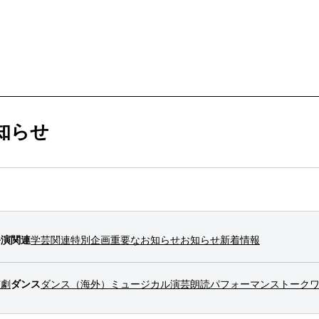
ービス
購入方法・会員制度
知らせ
法
ス
ンアップ
ムカレンダー
ックシアター概要
ケット
公演関連
学芸関連
特別企画
重要なお知らせ
お知らせ
新着情報
ー
ムアーカイブ
ム概要
拶
ター
情報
演劇
ダンス
ダンス（海外）
ミュージカル
演芸
朗読
パフォーマンス
トーク
止について
ブ