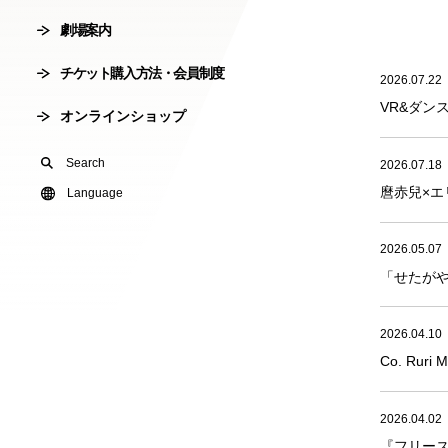
劇場案内
会員制度
劇場使用申込
チケット購入方法・会員制度
2026.07.22
有料オンライ
VR&ダ
オンラインショップ
U24(アンダー2
Search
2026.07.18
麿赤兒×エ
友の会
Language
2026.05.07
「せたがや
2026.04.10
Co. Ru
2026.04.02
『フリース