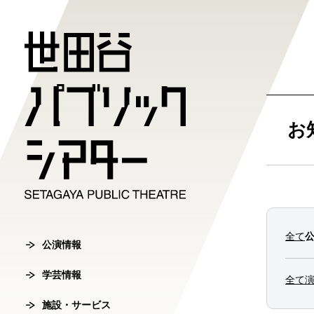
公演情報
学芸情報
施設・サ
劇場案内
チケット
お
チケット購入方
公演情報
学芸情報
施設・サービ
劇場案内
主催公演ライ
学芸プログラ
世田谷パブリ
館長ご挨拶
オンラインチ
全て
公演カレンダ
学芸プログラ
シアタートラ
芸術監督ご挨
公演情報
チケットセン
学芸情報
チケット発売
学芸刊行物
アクセス
沿革
全て
転売行為の禁
施設・サービス
公演アーカイ
鑑賞サポート
協賛・協力