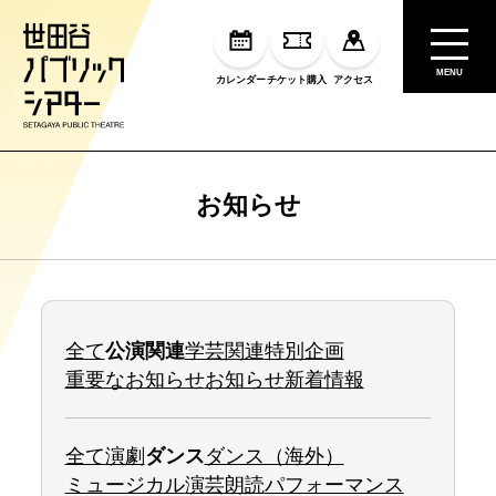
MENU
カレンダー
チケット購入
アクセス
お知らせ
全て
公演関連
学芸関連
特別企画
重要なお知らせ
お知らせ
新着情報
全て
演劇
ダンス
ダンス（海外）
ミュージカル
演芸
朗読
パフォーマンス