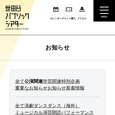
MENU
カレンダー
チケット購入
アクセス
お知らせ
全て
公演関連
学芸関連
特別企画
重要なお知らせ
お知らせ
新着情報
全て
演劇
ダンス
ダンス（海外）
ミュージカル
演芸
朗読
パフォーマンス