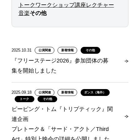
トーク
ワークショップ
講座
レクチャー
音楽
その他
2025.10.31
公演関連
新着情報
その他
『フリーステージ2026』参加団体の募
集を開始しました
2025.09.18
公演関連
新着情報
ダンス（海外）
トーク
その他
ピーピング・トム『トリプティック』関
連企画
プレトーク＆「サード・アクト／Third
Act」特別上映会の詳細を公開しました