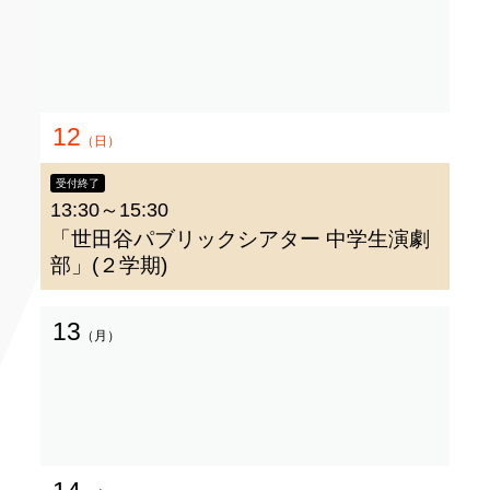
12
（日）
受付終了
13:30～15:30
「世田谷パブリックシアター 中学生演劇
部」(２学期)
13
（月）