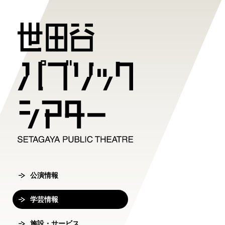
公演情報
学芸情報
施設・サ
劇場案内
チケット
チケット購入方
公演情報
学芸情報
施設・サービ
劇場案内
主催公演ライ
学芸プログラ
世田谷パブリ
館長ご挨拶
オンラインチ
公演カレンダ
学芸プログラ
シアタートラ
芸術監督ご挨
公演情報
チケットセン
チケット発売
学芸刊行物
アクセス
沿革
学芸情報
転売行為の禁
公演アーカイ
鑑賞サポート
協賛・協力
施設・サービス