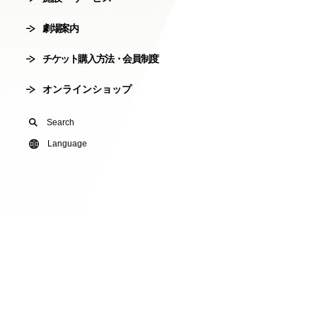
会員制度
劇場案内
劇場使用申込
チケット購入方法・会員制度
有料オンライ
オンラインショップ
U24(アンダー2
Search
友の会
Language