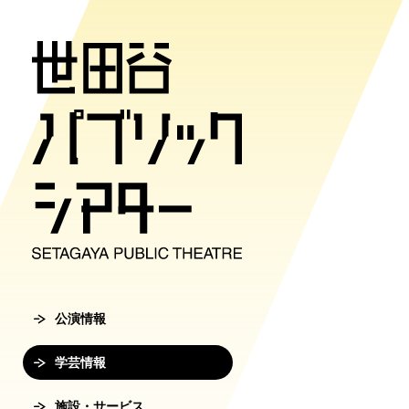
公演情報
学芸情報
施設・サ
劇場案内
チケット
チケット購入方
公演情報
学芸情報
施設・サービ
劇場案内
主催公演ライ
学芸プログラ
世田谷パブリ
館長ご挨拶
オンラインチ
公演カレンダ
学芸プログラ
シアタートラ
芸術監督ご挨
公演情報
チケットセン
チケット発売
学芸刊行物
アクセス
沿革
学芸情報
転売行為の禁
公演アーカイ
鑑賞サポート
協賛・協力
施設・サービス