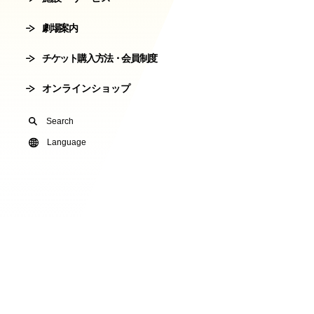
会員制度
劇場案内
劇場使用申込
チケット購入方法・会員制度
有料オンライ
オンラインショップ
U24(アンダー2
Search
友の会
Language