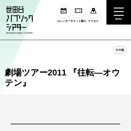
MENU
カレンダー
チケット購入
アクセス
その他
劇場ツアー2011 『往転―オウ
テン』