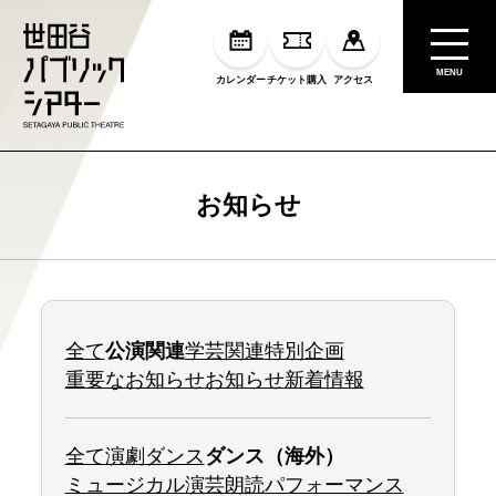
MENU
カレンダー
チケット購入
アクセス
お知らせ
全て
公演関連
学芸関連
特別企画
重要なお知らせ
お知らせ
新着情報
全て
演劇
ダンス
ダンス（海外）
ミュージカル
演芸
朗読
パフォーマンス