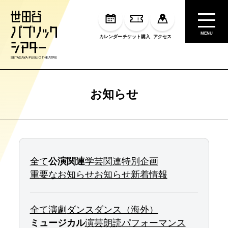
MENU
カレンダー
チケット購入
アクセス
お知らせ
全て
公演関連
学芸関連
特別企画
重要なお知らせ
お知らせ
新着情報
全て
演劇
ダンス
ダンス（海外）
ミュージカル
演芸
朗読
パフォーマンス