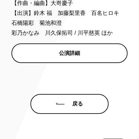
【作曲・編曲】大嵜慶子
【出演】鈴木 福 加藤梨里香 百名ヒロキ
石橋陽彩 菊池和澄
彩乃かなみ 川久保拓司 / 川平慈英 ほか
公演詳細
戻る