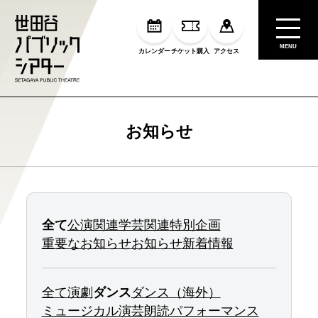
MENU
カレンダー
チケット購入
アクセス
お知らせ
全て
公演関連
学芸関連
特別企画
重要なお知らせ
お知らせ
新着情報
全て
演劇
ダンス
ダンス（海外）
ミュージカル
演芸
朗読
パフォーマンス