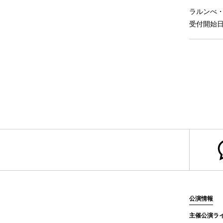
ラルンべ
受付開始
公演情報
主催公演ラ