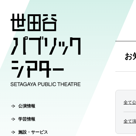
公演情報
学芸情報
施設・サ
劇場案内
チケット
お
チケット購入方
公演情報
学芸情報
施設・サービ
劇場案内
主催公演ライ
学芸プログラ
世田谷パブリ
館長ご挨拶
オンラインチ
全て
公演カレンダ
学芸プログラ
シアタートラ
芸術監督ご挨
公演情報
チケットセン
学芸情報
チケット発売
学芸刊行物
アクセス
沿革
全て
転売行為の禁
施設・サービス
公演アーカイ
鑑賞サポート
協賛・協力