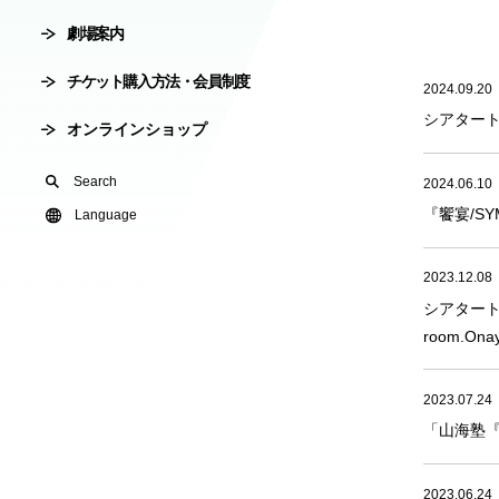
劇場案内
会員制度
劇場使用申込
チケット購入方法・会員制度
2024.09.20
有料オンライ
シアタート
オンラインショップ
U24(アンダー2
Search
2024.06.10
『饗宴/S
友の会
Language
2023.12.08
シアタート
room.O
2023.07.24
「山海塾『
2023.06.24