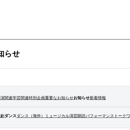
ービス
購入方法・会員制度
知らせ
法
ス
ンアップ
ムカレンダー
ックシアター概要
ケット
公演関連
学芸関連
特別企画
重要なお知らせ
お知らせ
新着情報
ー
ムアーカイブ
ム概要
拶
ター
情報
演劇
ダンス
ダンス（海外）
ミュージカル
演芸
朗読
パフォーマンス
トーク
止について
ブ