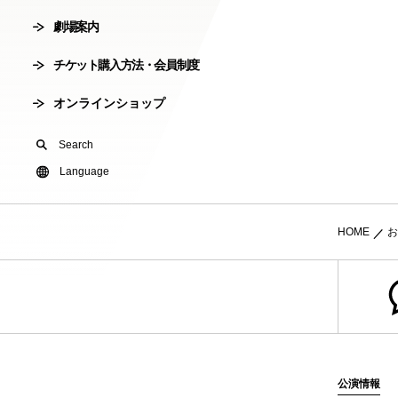
劇場案内
会員制度
劇場使用申込
チケット購入方法・会員制度
有料オンライ
オンラインショップ
U24(アンダー2
Search
友の会
Language
HOME
お
公演情報