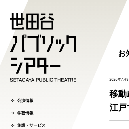
公演情報
学芸情報
施設・サ
劇場案内
チケット
お
チケット購入方
公演情報
学芸情報
施設・サービ
劇場案内
2026年7月
主催公演ライ
学芸プログラ
世田谷パブリ
館長ご挨拶
オンラインチ
移動
公演カレンダ
学芸プログラ
シアタートラ
芸術監督ご挨
公演情報
チケットセン
江戸
学芸情報
チケット発売
学芸刊行物
アクセス
沿革
転売行為の禁
施設・サービス
公演アーカイ
鑑賞サポート
協賛・協力