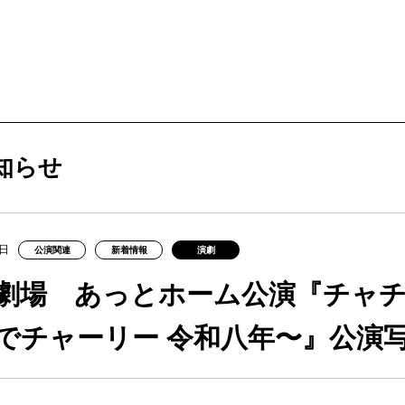
ービス
購入方法・会員制度
知らせ
法
ス
9日
公演関連
新着情報
演劇
ンアップ
ムカレンダー
ックシアター概要
ケット
劇場 あっとホーム公演『チャチ
ー
ムアーカイブ
ム概要
拶
ター
でチャーリー 令和八年〜』公演
情報
止について
ブ