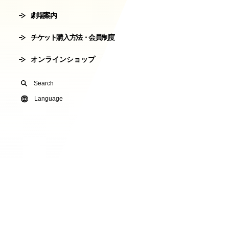
劇場案内
会員制度
劇場使用申込
チケット購入方法・会員制度
有料オンライ
オンラインショップ
U24(アンダー2
Search
友の会
Language