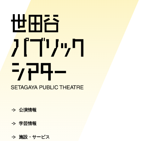
公演情報
学芸情報
施設・サ
劇場案内
チケット
チケット購入方
公演情報
学芸情報
施設・サービ
劇場案内
主催公演ライ
学芸プログラ
世田谷パブリ
館長ご挨拶
オンラインチ
公演カレンダ
学芸プログラ
シアタートラ
芸術監督ご挨
公演情報
チケットセン
学芸情報
チケット発売
学芸刊行物
アクセス
沿革
転売行為の禁
施設・サービス
公演アーカイ
鑑賞サポート
協賛・協力