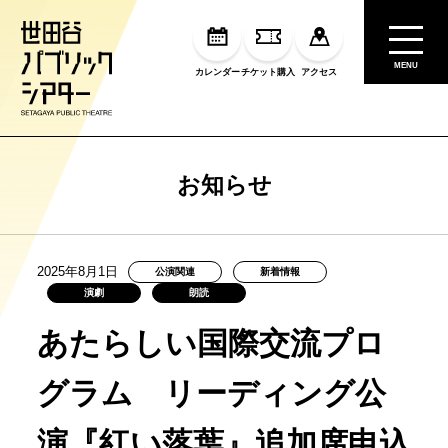
MENU
カレンダー
チケット購入
アクセス
お知らせ
2025年8月1日
公演関連
新着情報
演劇
朗読
あたらしい国際交流プロ
グラム リーディング公
演『紅い落葉』追加席申込