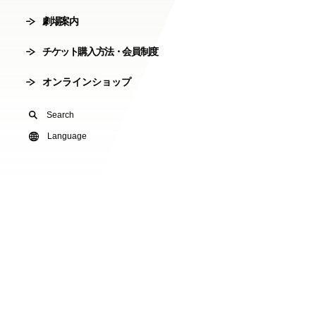
劇場案内
会員制度
劇場使用申込
チケット購入方法・会員制度
有料オンライ
オンラインショップ
U24(アンダー2
Search
友の会
Language