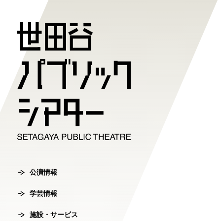
公演情報
学芸情報
施設・サ
劇場案内
チケット
チケット購入方
公演情報
学芸情報
施設・サービ
劇場案内
主催公演ライ
学芸プログラ
世田谷パブリ
館長ご挨拶
オンラインチ
公演カレンダ
学芸プログラ
シアタートラ
芸術監督ご挨
公演情報
チケットセン
学芸情報
チケット発売
学芸刊行物
アクセス
沿革
転売行為の禁
施設・サービス
公演アーカイ
鑑賞サポート
協賛・協力