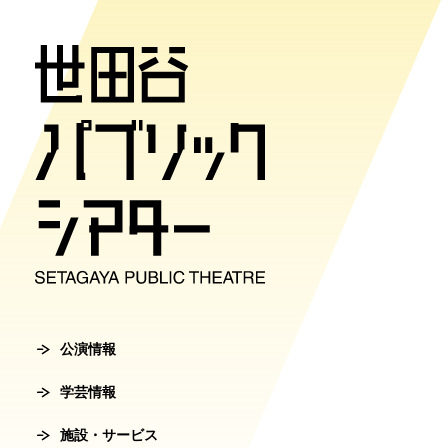
公演情報
学芸情報
施設・サ
劇場案内
チケット
チケット購入方
公演情報
学芸情報
施設・サービ
劇場案内
主催公演ライ
学芸プログラ
世田谷パブリ
館長ご挨拶
オンラインチ
公演カレンダ
学芸プログラ
シアタートラ
芸術監督ご挨
公演情報
チケットセン
学芸情報
チケット発売
学芸刊行物
アクセス
沿革
転売行為の禁
施設・サービス
公演アーカイ
鑑賞サポート
協賛・協力