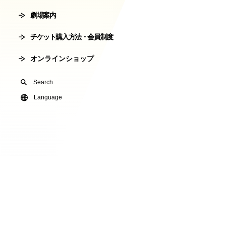
劇場案内
会員制度
劇場使用申込
チケット購入方法・会員制度
有料オンライ
オンラインショップ
U24(アンダー2
Search
友の会
Language