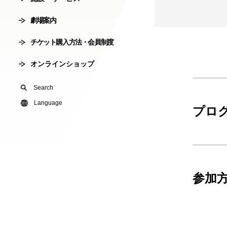
会員制度
劇場案内
劇場使用申込
チケット購入方法・会員制度
有料オンライ
オンラインショップ
U24(アンダー2
Search
友の会
Language
プロ
参加