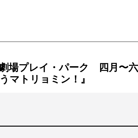
ービス
購入方法・会員制度
劇場プレイ・パーク 四月〜六
法
ス
うマトリョミン！』
ンアップ
ムカレンダー
ックシアター概要
ケット
ー
ムアーカイブ
ム概要
拶
ター
情報
止について
ブ