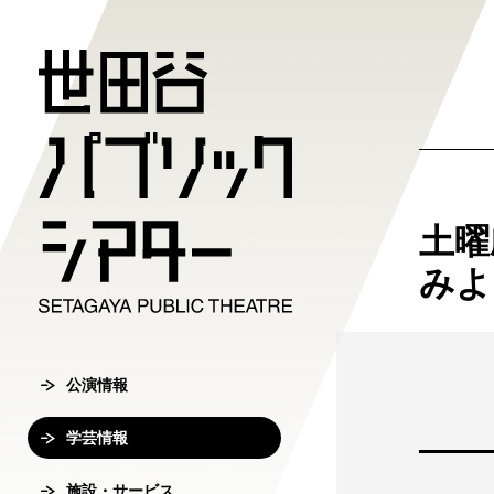
公演情報
学芸情報
施設・サ
劇場案内
チケット
土曜
チケット購入方
公演情報
学芸情報
施設・サービ
劇場案内
みよ
主催公演ライ
学芸プログラ
世田谷パブリ
館長ご挨拶
オンラインチ
公演カレンダ
学芸プログラ
シアタートラ
芸術監督ご挨
公演情報
チケットセン
チケット発売
学芸刊行物
アクセス
沿革
学芸情報
転売行為の禁
公演アーカイ
鑑賞サポート
協賛・協力
施設・サービス