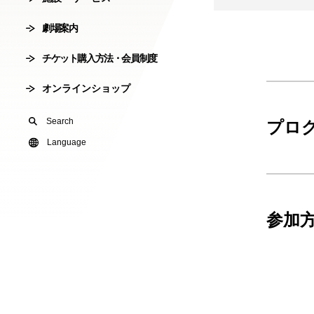
会員制度
劇場案内
劇場使用申込
チケット購入方法・会員制度
有料オンライ
オンラインショップ
U24(アンダー2
Search
プロ
友の会
Language
参加