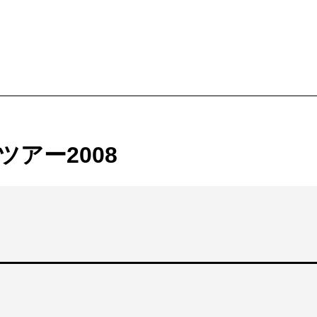
ービス
購入方法・会員制度
ツアー2008
法
ス
ンアップ
ムカレンダー
ックシアター概要
ケット
ー
ムアーカイブ
ム概要
拶
ター
情報
止について
ブ