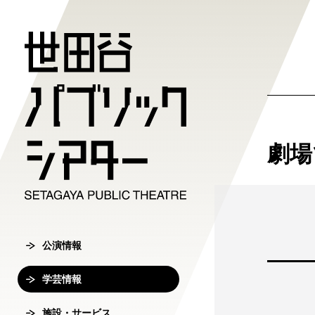
公演情報
学芸情報
施設・サ
劇場案内
チケット
劇場
チケット購入方
公演情報
学芸情報
施設・サービ
劇場案内
主催公演ライ
学芸プログラ
世田谷パブリ
館長ご挨拶
オンラインチ
公演カレンダ
学芸プログラ
シアタートラ
芸術監督ご挨
公演情報
チケットセン
チケット発売
学芸刊行物
アクセス
沿革
学芸情報
転売行為の禁
公演アーカイ
鑑賞サポート
協賛・協力
施設・サービス