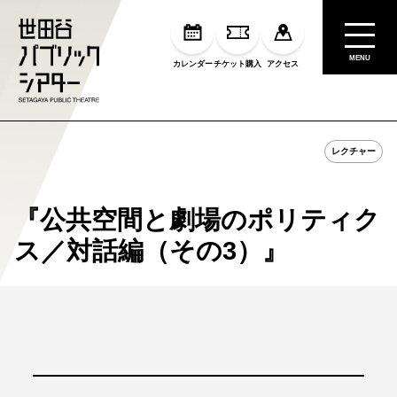
MENU
カレンダー
チケット購入
アクセス
レクチャー
『公共空間と劇場のポリティク
ス／対話編（その3）』