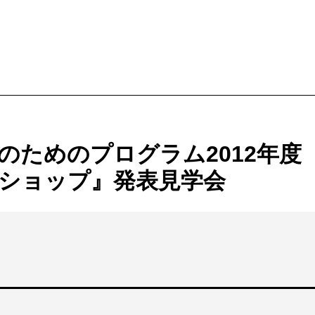
ービス
購入方法・会員制度
のためのプログラム2012年度
法
ス
ショップ』発表見学会
ンアップ
ムカレンダー
ックシアター概要
ケット
ー
ムアーカイブ
ム概要
拶
ター
情報
止について
ブ