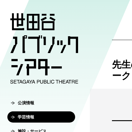
公演情報
学芸情報
施設・サ
劇場案内
チケット
先生
チケット購入方
公演情報
学芸情報
施設・サービ
劇場案内
ーク
主催公演ライ
学芸プログラ
世田谷パブリ
館長ご挨拶
オンラインチ
公演カレンダ
学芸プログラ
シアタートラ
芸術監督ご挨
公演情報
チケットセン
チケット発売
学芸刊行物
アクセス
沿革
学芸情報
転売行為の禁
公演アーカイ
鑑賞サポート
協賛・協力
施設・サービス