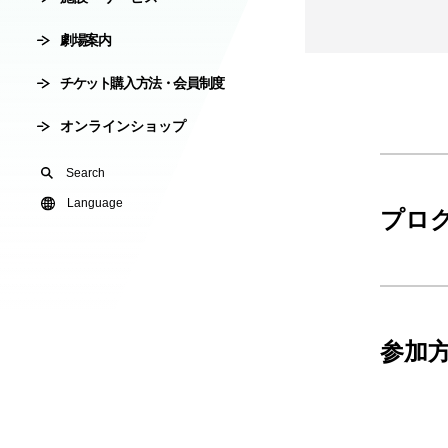
会員制度
劇場案内
劇場使用申込
チケット購入方法・会員制度
有料オンライ
オンラインショップ
U24(アンダー2
Search
友の会
Language
プロ
参加