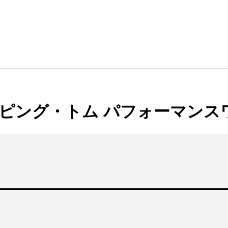
ービス
購入方法・会員制度
ピング・トム パフォーマンス
法
ス
ンアップ
ムカレンダー
ックシアター概要
ケット
ー
ムアーカイブ
ム概要
拶
ター
情報
止について
ブ