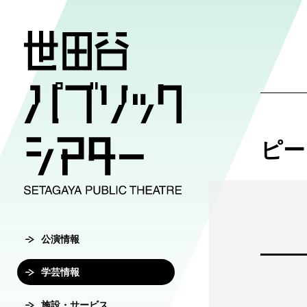
公演情報
学芸情報
施設・サ
劇場案内
チケット
ピー
チケット購入方
公演情報
学芸情報
施設・サービ
劇場案内
主催公演ライ
学芸プログラ
世田谷パブリ
館長ご挨拶
オンラインチ
公演カレンダ
学芸プログラ
シアタートラ
芸術監督ご挨
公演情報
チケットセン
チケット発売
学芸刊行物
アクセス
沿革
学芸情報
転売行為の禁
公演アーカイ
鑑賞サポート
協賛・協力
施設・サービス