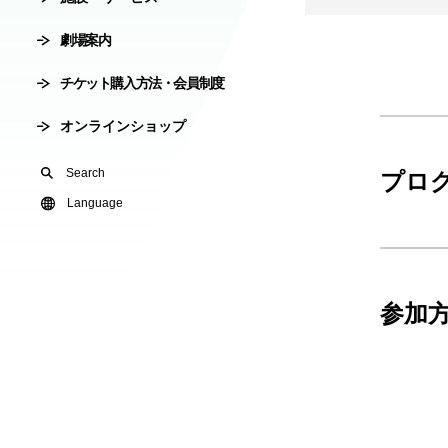
会員制度
劇場案内
劇場使用申込
チケット購入方法・会員制度
有料オンライ
オンラインショップ
U24(アンダー2
Search
プロ
友の会
Language
参加