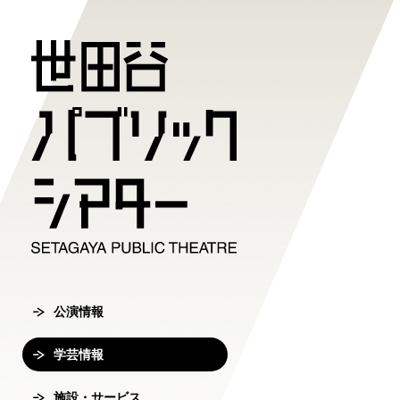
公演情報
学芸情報
施設・サ
劇場案内
チケット
チケット購入方
公演情報
学芸情報
施設・サービ
劇場案内
主催公演ライ
学芸プログラ
世田谷パブリ
館長ご挨拶
オンラインチ
公演カレンダ
学芸プログラ
シアタートラ
芸術監督ご挨
公演情報
チケットセン
チケット発売
学芸刊行物
アクセス
沿革
学芸情報
転売行為の禁
公演アーカイ
鑑賞サポート
協賛・協力
施設・サービス