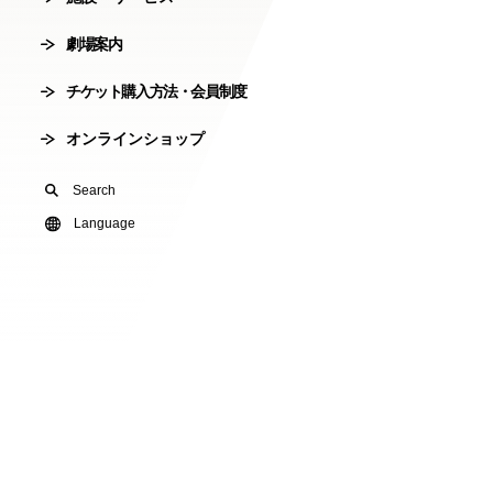
会員制度
劇場案内
劇場使用申込
チケット購入方法・会員制度
有料オンライ
オンラインショップ
U24(アンダー2
Search
友の会
Language