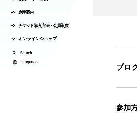
会員制度
劇場案内
劇場使用申込
チケット購入方法・会員制度
有料オンライ
オンラインショップ
U24(アンダー2
Search
友の会
Language
プロ
参加