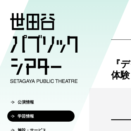
公演情報
学芸情報
施設・サ
劇場案内
チケット
『デ
チケット購入方
公演情報
学芸情報
施設・サービ
劇場案内
体験
主催公演ライ
学芸プログラ
世田谷パブリ
館長ご挨拶
オンラインチ
公演カレンダ
学芸プログラ
シアタートラ
芸術監督ご挨
公演情報
チケットセン
チケット発売
学芸刊行物
アクセス
沿革
学芸情報
転売行為の禁
公演アーカイ
鑑賞サポート
協賛・協力
施設・サービス