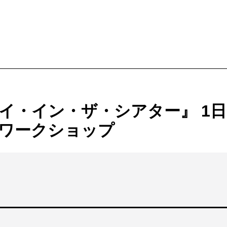
ービス
購入方法・会員制度
イ・イン・ザ・シアター』 1
法
ス
ワークショップ
ンアップ
ムカレンダー
ックシアター概要
ケット
ー
ムアーカイブ
ム概要
拶
ター
情報
止について
ブ