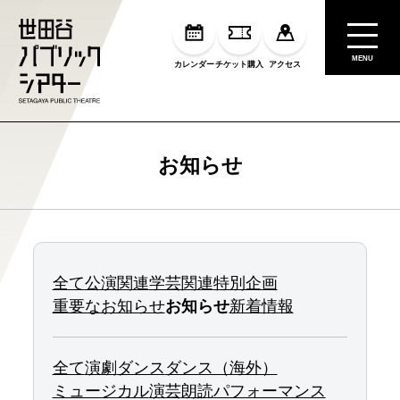
MENU
カレンダー
チケット購入
アクセス
お知らせ
全て
公演関連
学芸関連
特別企画
重要なお知らせ
お知らせ
新着情報
全て
演劇
ダンス
ダンス（海外）
ミュージカル
演芸
朗読
パフォーマンス