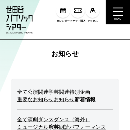
MENU
カレンダー
チケット購入
アクセス
お知らせ
全て
公演関連
学芸関連
特別企画
重要なお知らせ
お知らせ
新着情報
全て
演劇
ダンス
ダンス（海外）
ミュージカル
演芸
朗読
パフォーマンス