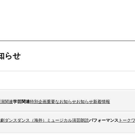
ービス
購入方法・会員制度
知らせ
法
ス
ンアップ
ムカレンダー
ックシアター概要
ケット
公演関連
学芸関連
特別企画
重要なお知らせ
お知らせ
新着情報
ー
ムアーカイブ
ム概要
拶
ター
情報
演劇
ダンス
ダンス（海外）
ミュージカル
演芸
朗読
パフォーマンス
トーク
止について
ブ