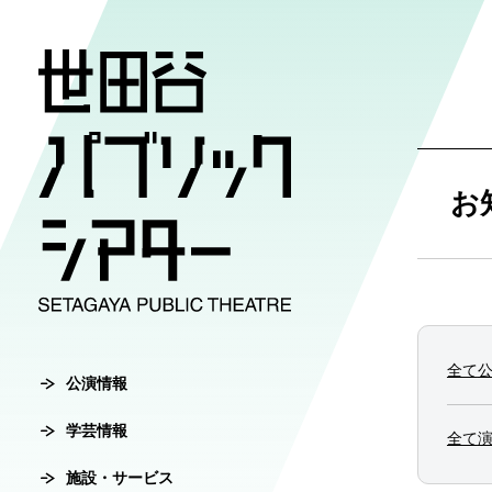
公演情報
学芸情報
施設・サ
劇場案内
チケット
お
チケット購入方
公演情報
学芸情報
施設・サービ
劇場案内
主催公演ライ
学芸プログラ
世田谷パブリ
館長ご挨拶
オンラインチ
全て
公演カレンダ
学芸プログラ
シアタートラ
芸術監督ご挨
公演情報
チケットセン
学芸情報
チケット発売
学芸刊行物
アクセス
沿革
全て
転売行為の禁
施設・サービス
公演アーカイ
鑑賞サポート
協賛・協力