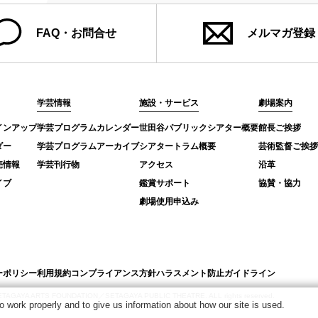
FAQ・お問合せ
メルマガ登録
学芸情報
施設・サービス
劇場案内
インアップ
学芸プログラムカレンダー
世田谷パブリックシアター概要
館長ご挨拶
ダー
学芸プログラムアーカイブ
シアタートラム概要
芸術監督ご挨拶
売情報
学芸刊行物
アクセス
沿革
イブ
鑑賞サポート
協賛・協力
劇場使用申込み
ーポリシー
利用規約
コンプライアンス方針
ハラスメント防止ガイドライン
SETAGAYA ARTS FOUNDATION／SETAGAYA PUBLIC THEATRE. ALL rights reserved.
 work properly and to give us information about how our site is used.