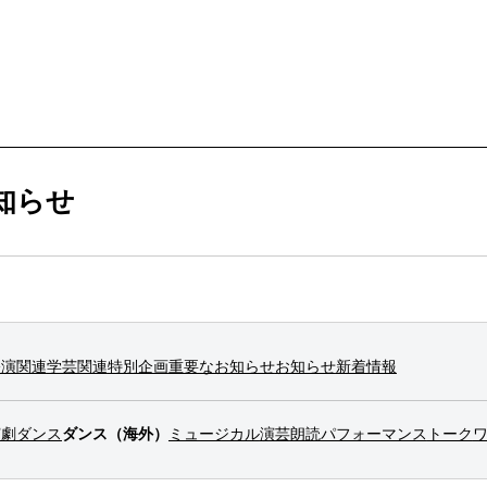
ービス
購入方法・会員制度
知らせ
法
ス
ンアップ
ムカレンダー
ックシアター概要
ケット
公演関連
学芸関連
特別企画
重要なお知らせ
お知らせ
新着情報
ー
ムアーカイブ
ム概要
拶
ター
情報
演劇
ダンス
ダンス（海外）
ミュージカル
演芸
朗読
パフォーマンス
トーク
止について
ブ