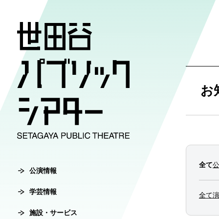
公演情報
学芸情報
施設・サ
劇場案内
チケット
お
チケット購入方
公演情報
学芸情報
施設・サービ
劇場案内
主催公演ライ
学芸プログラ
世田谷パブリ
館長ご挨拶
オンラインチ
全て
公演カレンダ
学芸プログラ
シアタートラ
芸術監督ご挨
公演情報
チケットセン
学芸情報
チケット発売
学芸刊行物
アクセス
沿革
全て
転売行為の禁
施設・サービス
公演アーカイ
鑑賞サポート
協賛・協力