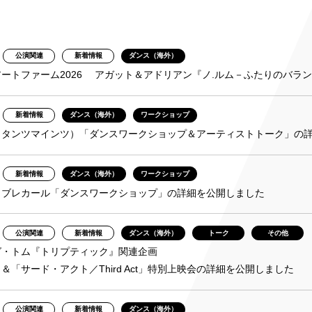
み
公演関連
新着情報
ダンス（海外）
ンチケット会員
ートファーム2026 アガット＆アドリアン『ノ.ルム－ふたりのバラ
4)
新着情報
ダンス（海外）
ワークショップ
（タンツマインツ）「ダンスワークショップ＆アーティストトーク」の
新着情報
ダンス（海外）
ワークショップ
・ブレカール「ダンスワークショップ」の詳細を公開しました
公演関連
新着情報
ダンス（海外）
トーク
その他
グ・トム『トリプティック』関連企画
＆「サード・アクト／Third Act」特別上映会の詳細を公開しました
公演関連
新着情報
ダンス（海外）