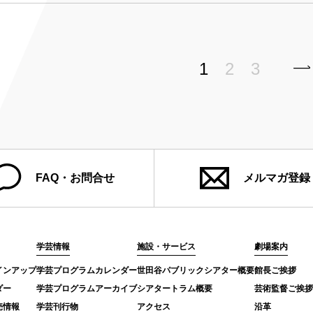
1
2
3
FAQ・お問合せ
メルマガ登録
学芸情報
施設・サービス
劇場案内
インアップ
学芸プログラムカレンダー
世田谷パブリックシアター概要
館長ご挨拶
ダー
学芸プログラムアーカイブ
シアタートラム概要
芸術監督ご挨拶
売情報
学芸刊行物
アクセス
沿革