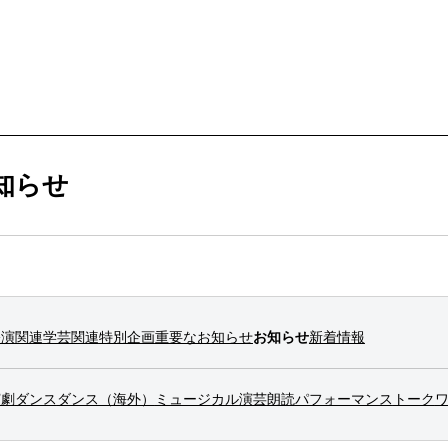
ービス
購入方法・会員制度
知らせ
法
ス
ンアップ
ムカレンダー
ックシアター概要
ケット
公演関連
学芸関連
特別企画
重要なお知らせ
お知らせ
新着情報
ー
ムアーカイブ
ム概要
拶
ター
情報
演劇
ダンス
ダンス（海外）
ミュージカル
演芸
朗読
パフォーマンス
トーク
止について
ブ