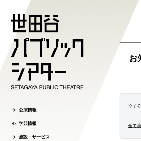
公演情報
学芸情報
施設・サ
劇場案内
チケット
お
チケット購入方
公演情報
学芸情報
施設・サービ
劇場案内
主催公演ライ
学芸プログラ
世田谷パブリ
館長ご挨拶
オンラインチ
全て
公演カレンダ
学芸プログラ
シアタートラ
芸術監督ご挨
公演情報
チケットセン
学芸情報
チケット発売
学芸刊行物
アクセス
沿革
全て
転売行為の禁
施設・サービス
公演アーカイ
鑑賞サポート
協賛・協力