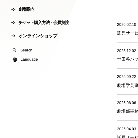
劇場案内
会員制度
劇場使用申込
チケット購入方法・会員制度
2026.02.10
有料オンライ
託児サー
オンラインショップ
U24(アンダー2
Search
2025.12.02
世田谷パ
友の会
Language
2025.09.22
劇場学芸
2025.06.06
劇場部事
2025.04.03
託児サー