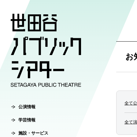
公演情報
学芸情報
施設・サ
劇場案内
チケット
お
チケット購入方
公演情報
学芸情報
施設・サービ
劇場案内
主催公演ライ
学芸プログラ
世田谷パブリ
館長ご挨拶
オンラインチ
全て
公演カレンダ
学芸プログラ
シアタートラ
芸術監督ご挨
公演情報
チケットセン
学芸情報
チケット発売
学芸刊行物
アクセス
沿革
全て
転売行為の禁
施設・サービス
公演アーカイ
鑑賞サポート
協賛・協力