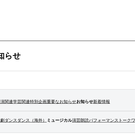
ービス
購入方法・会員制度
知らせ
法
ス
ンアップ
ムカレンダー
ックシアター概要
ケット
公演関連
学芸関連
特別企画
重要なお知らせ
お知らせ
新着情報
ー
ムアーカイブ
ム概要
拶
ター
情報
演劇
ダンス
ダンス（海外）
ミュージカル
演芸
朗読
パフォーマンス
トーク
止について
ブ