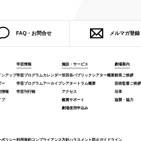
FAQ・お問合せ
メルマガ登録
学芸情報
施設・サービス
劇場案内
インアップ
学芸プログラムカレンダー
世田谷パブリックシアター概要
館長ご挨拶
ダー
学芸プログラムアーカイブ
シアタートラム概要
芸術監督ご挨拶
売情報
学芸刊行物
アクセス
沿革
イブ
鑑賞サポート
協賛・協力
劇場使用申込み
ーポリシー
利用規約
コンプライアンス方針
ハラスメント防止ガイドライン