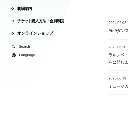
劇場案内
会員制度
劇場使用申込
チケット購入方法・会員制度
2024.02.02
有料オンライ
Ate9ダン
オンラインショップ
U24(アンダー2
Search
2023.06.20
ラルンベ
友の会
Language
を公開し
2023.06.19
ミュージ