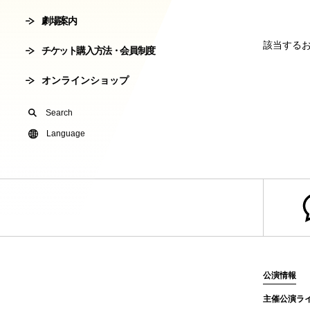
劇場案内
会員制度
劇場使用申込
該当する
チケット購入方法・会員制度
有料オンライ
オンラインショップ
U24(アンダー2
Search
友の会
Language
公演情報
主催公演ラ