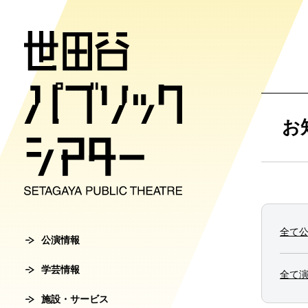
公演情報
学芸情報
施設・サ
劇場案内
チケット
お
チケット購入方
公演情報
学芸情報
施設・サービ
劇場案内
主催公演ライ
学芸プログラ
世田谷パブリ
館長ご挨拶
オンラインチ
全て
公演カレンダ
学芸プログラ
シアタートラ
芸術監督ご挨
公演情報
チケットセン
学芸情報
チケット発売
学芸刊行物
アクセス
沿革
全て
転売行為の禁
施設・サービス
公演アーカイ
鑑賞サポート
協賛・協力