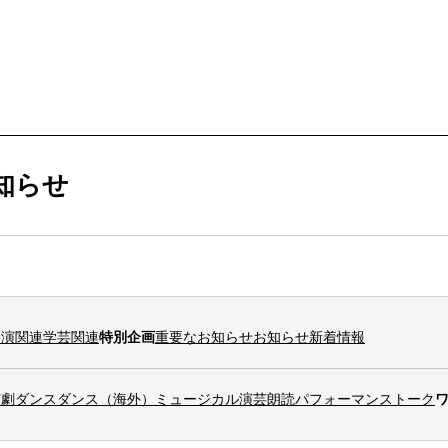
ービス
購入方法・会員制度
知らせ
法
ス
ンアップ
ムカレンダー
ックシアター概要
ケット
公演関連
学芸関連
特別企画
重要なお知らせ
お知らせ
新着情報
ー
ムアーカイブ
ム概要
拶
ター
情報
演劇
ダンス
ダンス（海外）
ミュージカル
演芸
朗読
パフォーマンス
トーク
止について
ブ