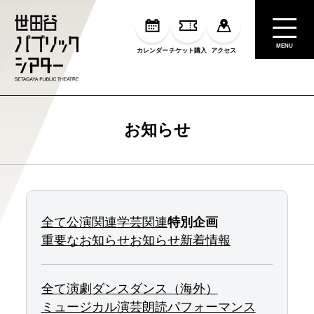
MENU
カレンダー
チケット購入
アクセス
お知らせ
全て
公演関連
学芸関連
特別企画
重要なお知らせ
お知らせ
新着情報
全て
演劇
ダンス
ダンス（海外）
ミュージカル
演芸
朗読
パフォーマンス