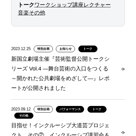
トーク
ワークショップ
講座
レクチャー
音楽
その他
2023.12.25
特別企画
お知らせ
トーク
新国立劇場主催『芸術監督公開トークシ
リーズ Vol.4 ―舞台芸術の入口をつくる
～開かれた公共劇場をめざして―』レポ
ートが公開されました
2023.09.12
特別企画
パフォーマンス
トーク
その他
目指せ！インクルーシブ大道芸プロジェ
クト その② インクルーシブ講習会＆