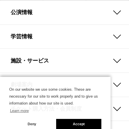
公演情報
学芸情報
施設・サービス
劇場案内
On our website we use some cookies. These are
necessary for our site to work properly and to give us
information about how our site is used.
チケット購入方法・会員制度
Learn more
Deny
Accept