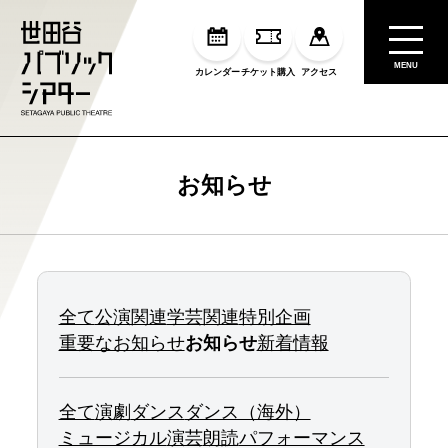
MENU
カレンダー
チケット購入
アクセス
お知らせ
全て
公演関連
学芸関連
特別企画
重要なお知らせ
お知らせ
新着情報
全て
演劇
ダンス
ダンス（海外）
ミュージカル
演芸
朗読
パフォーマンス