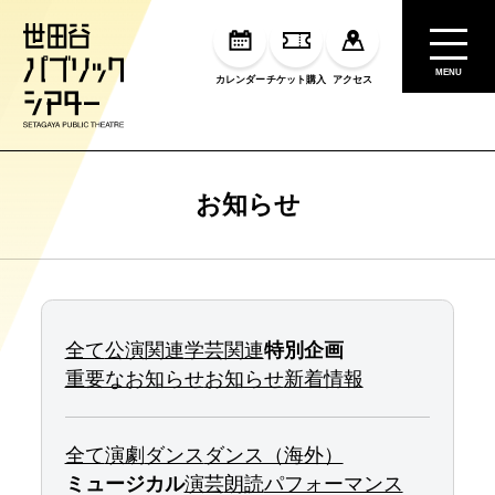
MENU
カレンダー
チケット購入
アクセス
お知らせ
全て
公演関連
学芸関連
特別企画
重要なお知らせ
お知らせ
新着情報
全て
演劇
ダンス
ダンス（海外）
ミュージカル
演芸
朗読
パフォーマンス