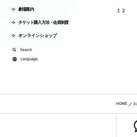
劇場案内
会員制度
１２
劇場使用申込
チケット購入方法・会員制度
有料オンライ
オンラインショップ
U24(アンダー2
Search
友の会
Language
HOME
お