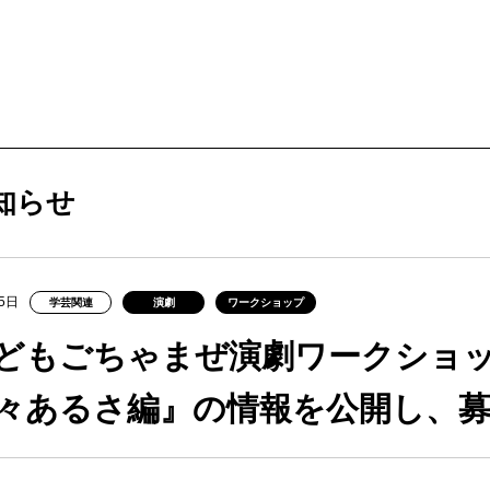
ービス
購入方法・会員制度
知らせ
法
ス
5日
学芸関連
演劇
ワークショップ
ンアップ
ムカレンダー
ックシアター概要
ケット
どもごちゃまぜ演劇ワークショッ
ー
ムアーカイブ
ム概要
拶
ター
々あるさ編』の情報を公開し、
情報
止について
ブ