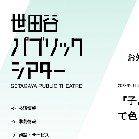
公演情報
学芸情報
施設・サ
劇場案内
チケット
お
チケット購入方
公演情報
学芸情報
施設・サービ
劇場案内
2023年6月1
主催公演ライ
学芸プログラ
世田谷パブリ
館長ご挨拶
オンラインチ
『子
公演カレンダ
学芸プログラ
シアタートラ
芸術監督ご挨
公演情報
チケットセン
て色
学芸情報
チケット発売
学芸刊行物
アクセス
沿革
転売行為の禁
施設・サービス
公演アーカイ
鑑賞サポート
協賛・協力