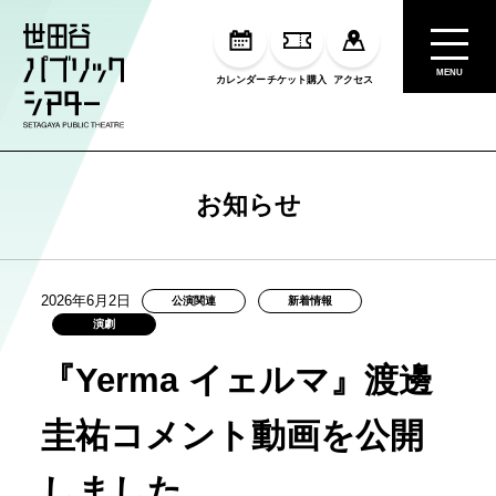
MENU
カレンダー
チケット購入
アクセス
お知らせ
2026年6月2日
公演関連
新着情報
演劇
『Yerma イェルマ』渡邊
圭祐コメント動画を公開
しました