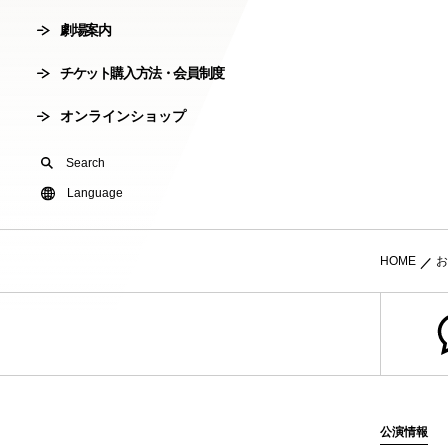
劇場案内
会員制度
劇場使用申込
チケット購入方法・会員制度
有料オンライ
オンラインショップ
U24(アンダー2
Search
友の会
Language
HOME
お
公演情報