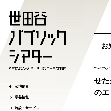
公演情報
学芸情報
施設・サ
劇場案内
チケット
お
チケット購入方
公演情報
学芸情報
施設・サービ
劇場案内
2026年5月1
主催公演ライ
学芸プログラ
世田谷パブリ
館長ご挨拶
オンラインチ
せた
公演カレンダ
学芸プログラ
シアタートラ
芸術監督ご挨
公演情報
チケットセン
のエ
学芸情報
チケット発売
学芸刊行物
アクセス
沿革
転売行為の禁
施設・サービス
公演アーカイ
鑑賞サポート
協賛・協力