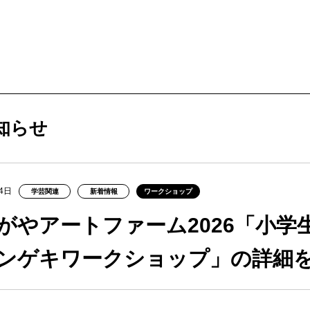
ービス
購入方法・会員制度
知らせ
法
ス
4日
学芸関連
新着情報
ワークショップ
ンアップ
ムカレンダー
ックシアター概要
ケット
がやアートファーム2026「小学
ー
ムアーカイブ
ム概要
拶
ター
ンゲキワークショップ」の詳細
情報
止について
ブ