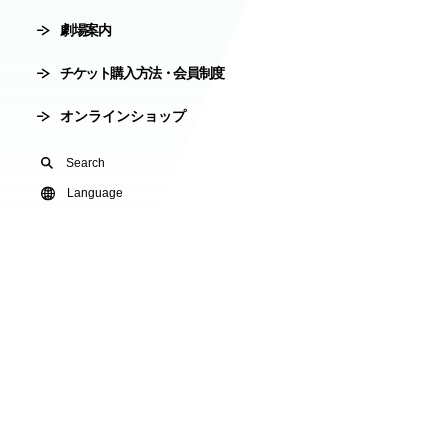
劇場案内
会員制度
劇場使用申込
チケット購入方法・会員制度
有料オンライ
オンラインショップ
U24(アンダー2
Search
友の会
Language