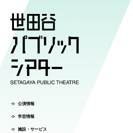
公演情報
学芸情報
施設・サ
劇場案内
チケット
チケット購入方
公演情報
学芸情報
施設・サービ
劇場案内
主催公演ライ
学芸プログラ
世田谷パブリ
館長ご挨拶
オンラインチ
公演カレンダ
学芸プログラ
シアタートラ
芸術監督ご挨
公演情報
チケットセン
学芸情報
チケット発売
学芸刊行物
アクセス
沿革
転売行為の禁
施設・サービス
公演アーカイ
鑑賞サポート
協賛・協力