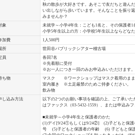
秋の散歩が大好きです。あそこで友だちと遊ん
い出しながら歩いています。そんなことを振り
みませんか？
対象
未就学～小学4年生：こども1名と、その保護者1
小学5年生以上の方：小学校5年生以上ならどな
参加費
1人500円
場所
世田谷パブリックシアター稽古場
定員
各回7名
※先着順に受付
※お一人につき一回のみお申込みいただけます
持ち物
マスク ※ワークショップはマスク着用のまま
室内履き ※土足厳禁のためご持参ください。
飲み物
申し込み方法
以下の2つのお願い事項を確認の上、ご了承いた
はファックス（03-5432-1559）、または申
■未就学～小学4年生と保護者のかた
(1)デイ[9/24①もしくは9/24②] (2)子どもと
号 (5)子どもと保護者の年齢 (6) 子ども