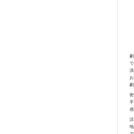
劇
で
演
お
劇
密
手
感
涼
地
で